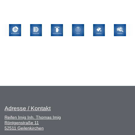
Adresse / Kontakt
Reifen Imig Inh. Thomas Imig
Röntgenstraße 11
52511 Geilenkirchen